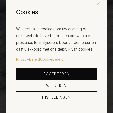
Cookies
Wij gebruiken cookies om uw ervaring op
onze website te verbeteren en om website
prestaties te analyseren. Door verder te surfen,
gaat u akkoord met ons gebruik van cookies.
Privacybeleid
Cookiebeleid
ACCEPTEREN
WEIGEREN
INSTELLINGEN